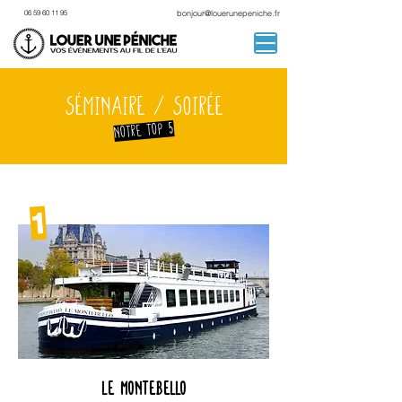
06 59 60 11 95
bonjour@louerunepeniche.fr
Séminaire / soirée
NOtre top 5
1
Le montebello