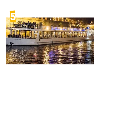
5
Le diamant bleu
Profitez d’une vue incroyable sur la
capitale et ses monuments au cours
d’une croisière sur la Seine !
Découvrir