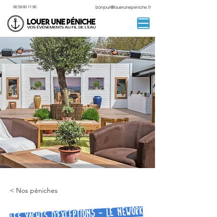
06 59 60 11 95
bonjour@louerunepeniche.fr
< Nos péniches
Les Yachts d'exceptions - Le Nework