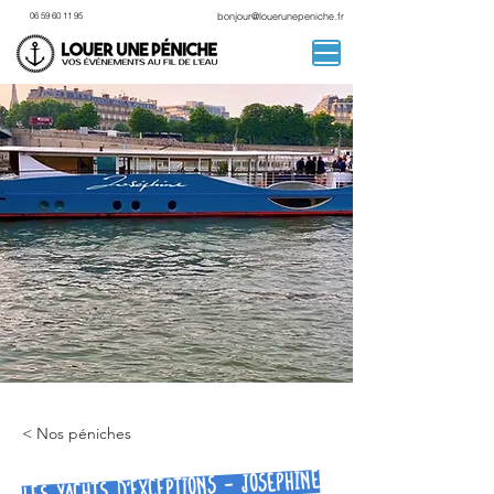
06 59 60 11 95
bonjour@louerunepeniche.fr
< Nos péniches
Les Yachts d'exceptions - Joséphine