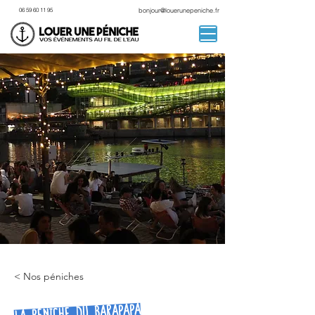
06 59 60 11 95
bonjour@louerunepeniche.fr
< Nos péniches
La Péniche du Barapapa