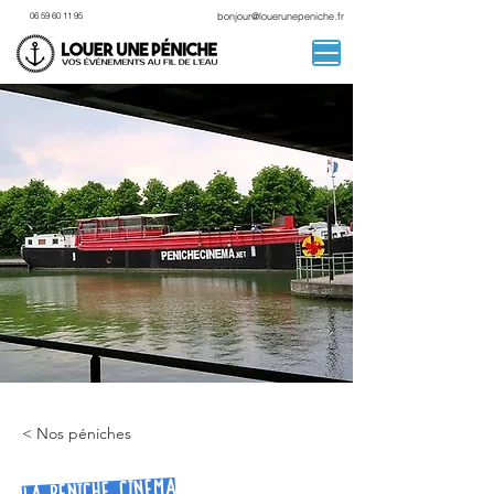
06 59 60 11 95
bonjour@louerunepeniche.fr
< Nos péniches
La Péniche Cinéma