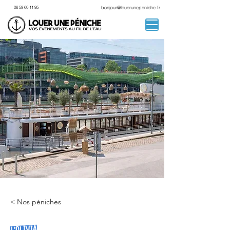
06 59 60 11 95
bonjour@louerunepeniche.fr
< Nos péniches